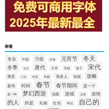
标签
冬天
元宵节
习俗
专业
中国
作者
宋代
唐代
冬季
大学
学校
孩子
北京
攻略
寓意
很多人
技能
年龄
年初
工作
春节
春节期间
时间
新年
是一个
梦幻西游
游戏
疫情
汤圆
是一种
父母
自己的
的人
的是
礼物
红包
考试