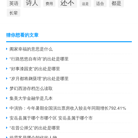
还不
诗人
都是
英语
适合
费用
这是
长辈
猜你想看的文章
阖家幸福的意思是什么
“行路悠悠自有诗”的出处是哪里
“好事漆园吏”的出处是哪里
“岁月都将麹蘖埋”的出处是哪里
梦幻西游存档怎么读取
集美大学金融学是几本
中演协：今年暑期全国演出票房收入较去年同期增长792.41%
安岳县属于哪个市哪个区 安岳县属于哪个市
“在昔公择父”的出处是哪里
徐霞客是哪个朝代的人物