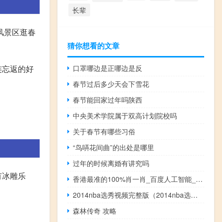
长辈
风景区逛春
猜你想看的文章
口罩哪边是正哪边是反
连忘返的好
春节过后多少天会下雪花
春节能回家过年吗陕西
中央美术学院属于双高计划院校吗
关于春节有哪些习俗
“鸟哢花间曲”的出处是哪里
过年的时候离婚有讲究吗
有冰雕乐
香港最准的100%肖一肖_百度人工智能_安卓版636.64.882
2014nba选秀视频完整版（2014nba选秀）
森林传奇 攻略