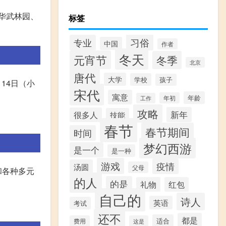
华武林园、
标签
习俗
专业
中国
作者
冬天
元宵节
冬季
北京
唐代
大学
学校
孩子
14日（小
宋代
寓意
年龄
年初
工作
攻略
新年
很多人
技能
春节
春节期间
时间
梦幻西游
是一个
是一种
游戏
疫情
汤圆
父母
和各种多元
的人
的是
礼物
红包
自己的
诗人
英语
考试
还不
都是
适合
费用
这是