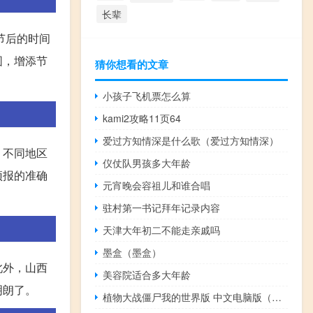
长辈
节后的时间
围，增添节
猜你想看的文章
小孩子飞机票怎么算
kami2攻略11页64
爱过方知情深是什么歌（爱过方知情深）
，不同地区
仪仗队男孩多大年龄
预报的准确
元宵晚会容祖儿和谁合唱
驻村第一书记拜年记录内容
天津大年初二不能走亲戚吗
墨盒（墨盒）
此外，山西
美容院适合多大年龄
明朗了。
植物大战僵尸我的世界版 中文电脑版（植物大战僵尸我的世界版 中文电脑版功能简介）