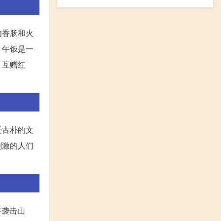
肉香肠和火
，午饭是一
，互赠红
受古朴的文
刺激的人们
将袭击山