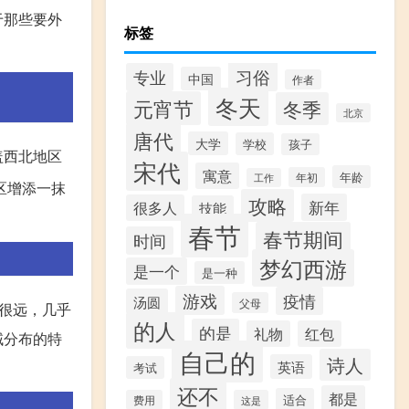
于那些要外
标签
习俗
专业
中国
作者
冬天
元宵节
冬季
北京
唐代
大学
学校
孩子
盖西北地区
宋代
寓意
年龄
年初
工作
区增添一抹
攻略
新年
很多人
技能
春节
春节期间
时间
梦幻西游
是一个
是一种
游戏
疫情
汤圆
父母
很远，几乎
的人
的是
礼物
红包
域分布的特
自己的
诗人
英语
考试
还不
都是
适合
费用
这是