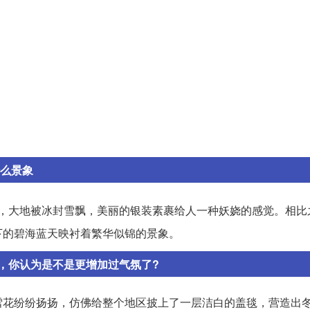
什么景象
，大地被冰封雪飘，美丽的银装素裹给人一种妖娆的感觉。相比
下的碧海蓝天映衬着繁华似锦的景象。
，你认为是不是更增加过气氛了?
雪花纷纷扬扬，仿佛给整个地区披上了一层洁白的盖毯，营造出