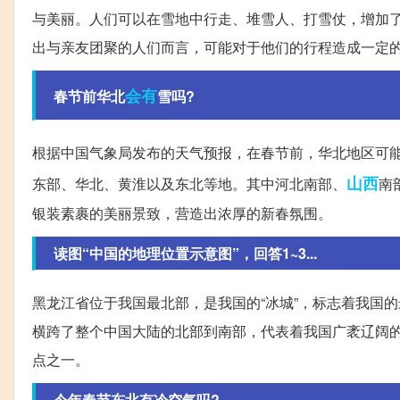
与美丽。人们可以在雪地中行走、堆雪人、打雪仗，增加
出与亲友团聚的人们而言，可能对于他们的行程造成一定
会有
春节前华北
雪吗?
根据中国气象局发布的天气预报，在春节前，华北地区可
山西
东部、华北、黄淮以及东北等地。其中河北南部、
南
银装素裹的美丽景致，营造出浓厚的新春氛围。
读图“中国的地理位置示意图”，回答1~3...
黑龙江省位于我国最北部，是我国的“冰城”，标志着我国
横跨了整个中国大陆的北部到南部，代表着我国广袤辽阔
点之一。
今年春节东北有冷空气吗?