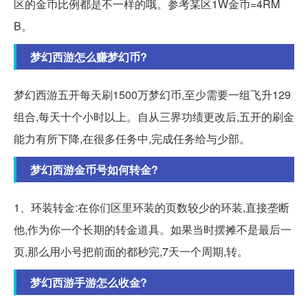
区的金币比例都是不一样的哦。参考某区1W金币=4RM
B。
梦幻西游怎么赚梦幻币?
梦幻西游五开每天刷1500万梦幻币,至少需要一组飞升129
组合,每天十个小时以上。自从三界功绩更改后,五开的刷金
能力有所下降,在很多任务中,完成任务给与少部。
梦幻西游金币号如何转金?
1、环装转金:在你们区里环装的页数较少的环装,直接垄断
他,作为你一个长期的转金道具。如果当时摆摊不是最后一
页,那么用小号把前面的都秒完,7天一个周期,转。
梦幻西游手游怎么收金?