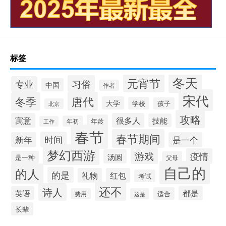
标签
冬天
元宵节
习俗
专业
中国
作者
宋代
唐代
冬季
大学
学校
孩子
北京
攻略
寓意
很多人
技能
年龄
年初
工作
春节
春节期间
时间
新年
是一个
梦幻西游
游戏
疫情
汤圆
是一种
父母
自己的
的人
的是
礼物
红包
考试
还不
诗人
都是
英语
适合
费用
这是
长辈