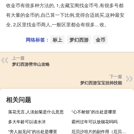
收金币有很多种方法的, 1,去藏宝阁找金币号,有很多号都
有大量的金币的,自己算一下比例,觉得合适就买,这种最安
全, 2,区里找金币商人,一般区里都会有很多... 收。
网络标签：
标上
梦幻西游
金币
上一篇
梦幻西游劈华山攻略
下一篇
梦幻西游宝宝挂帅技能
相关问题
落花无言,人淡如菊是什么意思
“心不耐烦”的出处是哪里
多大年龄可以读水浒
霸州过年可以放烟花吗吗
“旁人如见问”的出处是哪里
厄贝沙坦片的副作用（厄贝沙坦片）