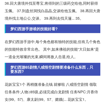
36.回大唐境外找至尊宝,将得到的三级药交给他,同时获得
玉佩。 37.到盘丝洞找白晶晶,交谈给他玉佩。 38.再回大唐
境外找土地公公,交谈。 39.再到去找天篷... 35。
梦幻西游手游谁的技能好看?
在梦幻西游手游中,每个角色都有独特的技能,但有几个角色
的技能特效非常出色。 其中,如来佛祖的技能“大日如来”是
一道金光璀璨的光束,瞬间将敌人击退,给人。
梦幻西游85剧情八戒悟空剧情要准备什么东西，只
要东西?
花妖宝宝1个 再稍微准备点钱 就够啦 八戒悟空剧情 领取
任务条件:人物≥85级,必须完成白龙剧情 任务NPC:月香侍
女(99。57)、康太尉(99。57、嫦娥(... 花妖宝宝1。