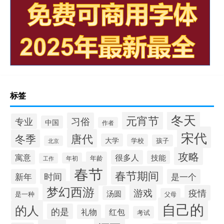
标签
冬天
元宵节
习俗
专业
中国
作者
宋代
唐代
冬季
大学
学校
孩子
北京
攻略
寓意
很多人
技能
年龄
年初
工作
春节
春节期间
时间
新年
是一个
梦幻西游
游戏
疫情
汤圆
是一种
父母
自己的
的人
的是
礼物
红包
考试