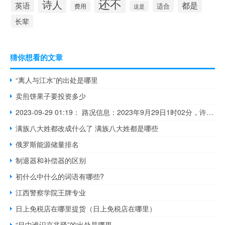
还不
诗人
都是
英语
适合
费用
这是
长辈
猜你想看的文章
“离人与江水”的出处是哪里
卖煎饼果子要投资多少
2023-09-29 01:19： 路况信息：2023年9月29日1时02分，许广高速潭衡西段杨嘉桥收费站附近以北K746处北往南因车流量大造成交通通行缓慢，交通恢复正常通行时间待定。Sa85Za ​​​
满族八大姓都改成什么了 满族八大姓都是哪些
俄罗斯能源储量排名
制退器和补偿器的区别
初什么中什么的词语有哪些?
江西警察学院王牌专业
日上免税店在哪里提货（日上免税店在哪里）
“目中谁识京兆驿”的出处是哪里