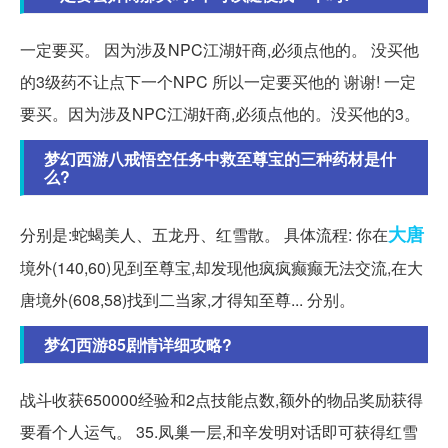
一定要买。 因为涉及NPC江湖奸商,必须点他的。 没买他
的3级药不让点下一个NPC 所以一定要买他的 谢谢! 一定
要买。因为涉及NPC江湖奸商,必须点他的。没买他的3。
梦幻西游八戒悟空任务中救至尊宝的三种药材是什
么?
大唐
分别是:蛇蝎美人、五龙丹、红雪散。 具体流程: 你在
境外(140,60)见到至尊宝,却发现他疯疯癫癫无法交流,在大
唐境外(608,58)找到二当家,才得知至尊... 分别。
梦幻西游85剧情详细攻略?
战斗收获650000经验和2点技能点数,额外的物品奖励获得
要看个人运气。 35.凤巢一层,和辛发明对话即可获得红雪