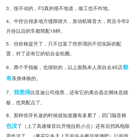
3、按不动的，F3真的很不地道，做工也不咋地。
4、中控台很多地方缝隙很大，发动机噪音大，而且今年2
月份以后的车都简配18样。
5、但价格提升了，只不过装了些所谓的不切实际的配
置，对了还有它的铝合金轮圈。
都
6、两个手指板，也很软的，以上面熟本人亲自去4S店
有
亲身体验的。
我觉得
7、
比亚迪公司很黑，还有它的离合器左脚休息踏
板，也简配点了。
8、那样你开长途的时候就知道腿有多累了，四门隔音棉
也没
了（上了高速噪音比开拖拉机小点）还有后挡风电除
霜也没了，（要买它冬天上车前先去擦后玻璃吧）以前我