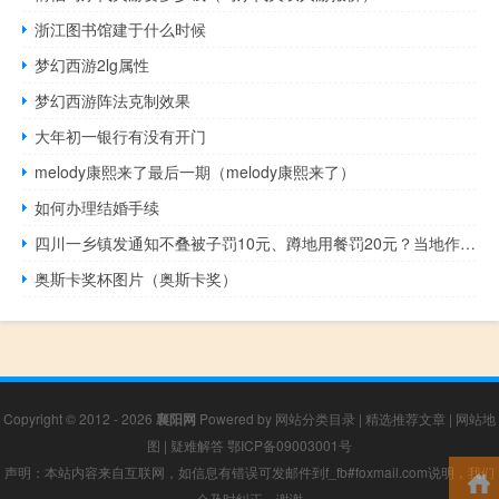
浙江图书馆建于什么时候
梦幻西游2lg属性
梦幻西游阵法克制效果
大年初一银行有没有开门
melody康熙来了最后一期（melody康熙来了）
如何办理结婚手续
四川一乡镇发通知不叠被子罚10元、蹲地用餐罚20元？当地作出回应 到底什么情况嘞
奥斯卡奖杯图片（奥斯卡奖）
Copyright © 2012 - 2026
襄阳网
Powered by
网站分类目录
|
精选推荐文章
|
网站地
图
|
疑难解答
鄂ICP备09003001号
声明：本站内容来自互联网，如信息有错误可发邮件到f_fb#foxmail.com说明，我们
会及时纠正，谢谢