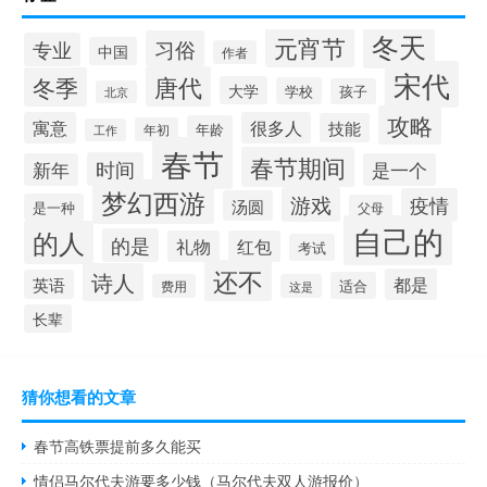
冬天
元宵节
习俗
专业
中国
作者
宋代
唐代
冬季
大学
学校
孩子
北京
攻略
寓意
很多人
技能
年龄
年初
工作
春节
春节期间
时间
新年
是一个
梦幻西游
游戏
疫情
汤圆
是一种
父母
自己的
的人
的是
礼物
红包
考试
还不
诗人
都是
英语
适合
费用
这是
长辈
猜你想看的文章
春节高铁票提前多久能买
情侣马尔代夫游要多少钱（马尔代夫双人游报价）