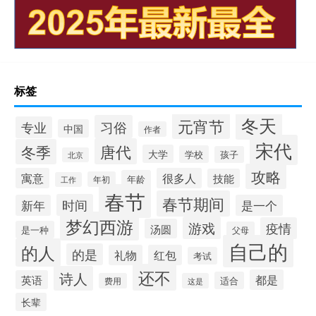
标签
冬天
元宵节
习俗
专业
中国
作者
宋代
唐代
冬季
大学
学校
孩子
北京
攻略
寓意
很多人
技能
年龄
年初
工作
春节
春节期间
时间
新年
是一个
梦幻西游
游戏
疫情
汤圆
是一种
父母
自己的
的人
的是
礼物
红包
考试
还不
诗人
都是
英语
适合
费用
这是
长辈