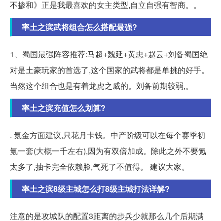
不掺和》正是我最喜欢的女主类型,自立自强有智商。。
率土之滨武将组合怎么搭配最强?
1、蜀国最强阵容推荐:马超+魏延+黄忠+赵云+刘备蜀国绝
对是土豪玩家的首选了,这个国家的武将都是单挑的好手。
当然这个组合也是有着龙虎之威的。刘备前期较弱,。
率土之滨充值怎么划算?
. 氪金方面建议,只花月卡钱。中产阶级可以在每个赛季初
氪一套(大概一千左右),因为有双倍加成。除此之外不要氪
太多了,抽卡完全依赖脸,气死了不值得。 建议大家。
率土之滨8级主城怎么打8级主城打法详解?
注意的是攻城队的配置3距离的步兵少就那么几个后期满