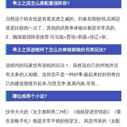
率土之滨怎么搭配最强阵容?
当然这个组合也是有着龙虎之威的。刘备前期较弱,后期还
算是比较肉一点了。其他的武将单体输出都是非常高的。
2、魏国最强阵容推荐:司马懿+贾诩+郭嘉+张辽+张。
率土之滨选错州了怎么办将错就错的另类玩法?
选错州的玩家也有选错的玩法 1、虽然说自己的州地并没
有太多的人知晓、这何尝不是一种好事,躲起来好好的将自
己的建筑慢慢升起来,与世无争,发展内政,等资...
哪位推荐个小说?
扶华大大的《女主都和男二HE》《戏精穿进苦情剧》《重
生攻略手札》都是非常不错的快穿文。 风流书呆的《女配