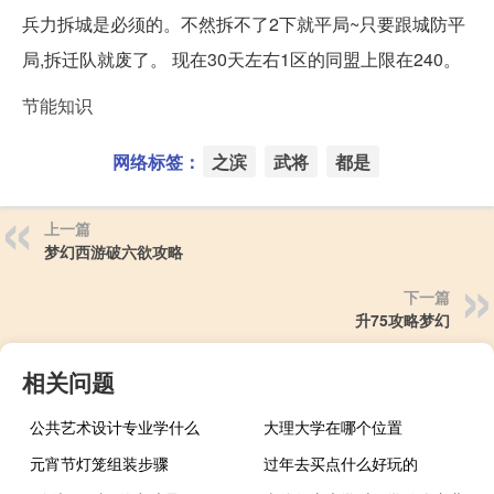
兵力拆城是必须的。不然拆不了2下就平局~只要跟城防平
局,拆迁队就废了。 现在30天左右1区的同盟上限在240。
节能知识
网络标签：
之滨
武将
都是
上一篇
梦幻西游破六欲攻略
下一篇
升75攻略梦幻
相关问题
公共艺术设计专业学什么
大理大学在哪个位置
元宵节灯笼组装步骤
过年去买点什么好玩的