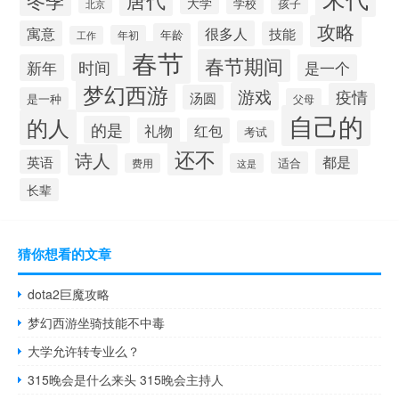
冬季
大学
学校
孩子
北京
攻略
寓意
很多人
技能
年龄
年初
工作
春节
春节期间
时间
新年
是一个
梦幻西游
游戏
疫情
汤圆
是一种
父母
自己的
的人
的是
礼物
红包
考试
还不
诗人
都是
英语
适合
费用
这是
长辈
猜你想看的文章
dota2巨魔攻略
梦幻西游坐骑技能不中毒
大学允许转专业么？
315晚会是什么来头 315晚会主持人