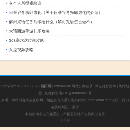
交个人所得税给谁
日番谷冬狮郎虚化（关于日番谷冬狮郎虚化的介绍）
解封咒语任务后续给什么（解封咒语怎么做不）
大话西游手游礼乐攻略
3ds塞尔达传说攻略
女流视频攻略
Copyright © 2012 - 2026
襄阳网
Powered by
网站分类目录
|
精选推荐文章
|
网站地
图
|
疑难解答
鄂ICP备09003001号
声明：本站内容来自互联网，如信息有错误可发邮件到f_fb#foxmail.com说明，我们
会及时纠正，谢谢
本站仅为个人兴趣爱好，不接盈利性广告及商业合作
小男孩