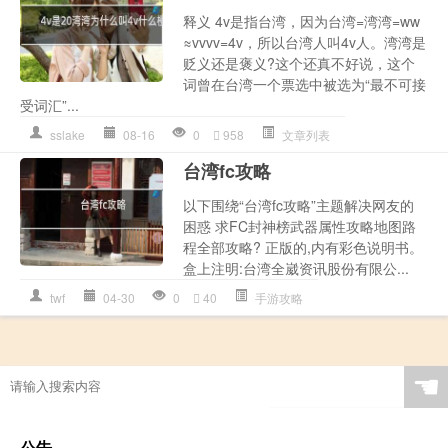
释义 4v是指台湾，因为台湾=湾湾=ww
≈vvvv=4v，所以台湾人叫4v人。湾湾是
贬义还是褒义?这个还真不好说，这个
词曾在台湾一个票选中被选为“最不可接
受词汇”...
sslake
08-16
0
958
文章列表
台湾fc攻略
以下围绕“台湾fc攻略”主题解决网友的
困惑 求FC封神榜武器属性攻略地图路
程全部攻略? 正版的,内有彩色说明书。
盒上注明:台湾全崴资讯股份有限公...
twf
04-30
0
40
手游攻略
☚
公告