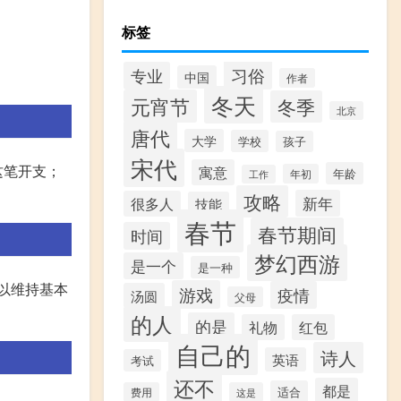
标签
习俗
专业
中国
作者
冬天
元宵节
冬季
北京
唐代
大学
学校
孩子
宋代
这笔开支；
寓意
年龄
年初
工作
攻略
新年
很多人
技能
春节
春节期间
时间
梦幻西游
是一个
是一种
可以维持基本
游戏
疫情
汤圆
父母
的人
的是
礼物
红包
自己的
诗人
英语
考试
还不
都是
适合
费用
这是