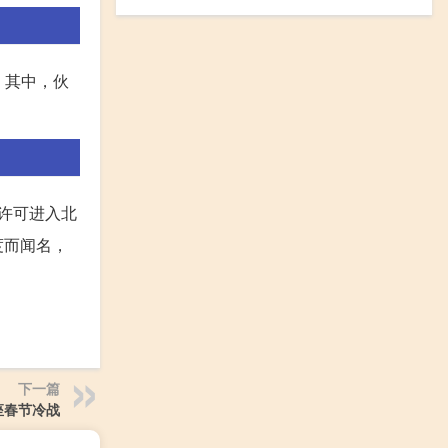
。其中，伙
许可进入北
度而闻名，
下一篇
座春节冷战