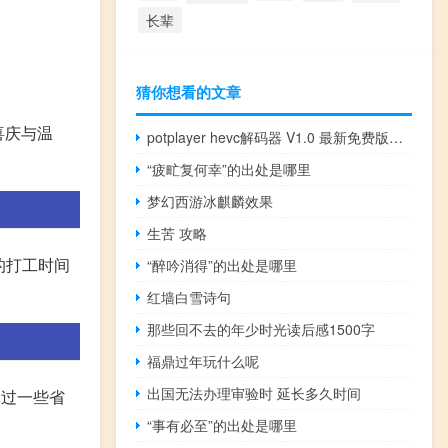
长辈
猜你想看的文章
喜庆与温
potplayer hevc解码器 V1.0 最新免费版（potplayer hevc解码器 V1.0 最新免费版功能简介）
“疲甿复何幸”的出处是哪里
梦幻西游冰麒麟效果
生苦 攻略
的打工时间
“醉吟消得”的出处是哪里
红墙白雪诗句
那些回不去的年少时光读后感1500字
福鼎过年玩什么呢
出国无法办理审验时 延长多久时间
通过一些省
“事有必至”的出处是哪里