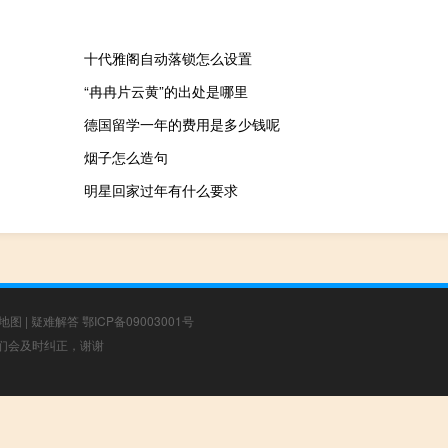
十代雅阁自动落锁怎么设置
“冉冉片云黄”的出处是哪里
德国留学一年的费用是多少钱呢
烟子怎么造句
明星回家过年有什么要求
地图
|
疑难解答
鄂ICP备09003001号
，我们会及时纠正，谢谢