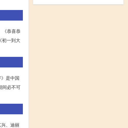
、《恭喜恭
《初一到大
好》是中国
期间必不可
艺兴、迪丽