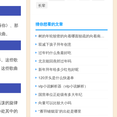
长辈
猜你想看的文章
诉你》、那
歌曲。
树的年轮较密的向着哪面较疏的向着南面（树的年轮较密的向着哪面）
双减下孩子拜年创意
过年钓什么鱼最好吃
等。这些歌
北京能回燕郊过年吗
，这些歌曲
新年拜年给多少红包好呢
120开头是什么快递单
vip小说解析器（vip小说解析）
国营单位正处级有多大年纪
活泼的旋律
向量可以比较大小吗
身处其中的
“雁羽铺烟湿”的出处是哪里