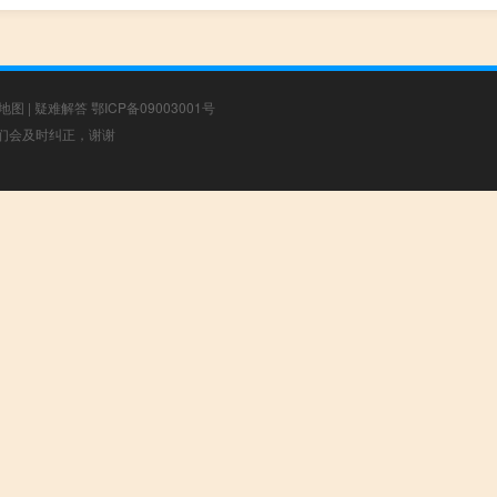
地图
|
疑难解答
鄂ICP备09003001号
，我们会及时纠正，谢谢