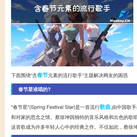
春节
下面围绕“含
元素的流行歌手”主题解决网友的困惑
春节星谁唱的?
歌曲
"春节星"(Spring Festival Star)是一首流行
,由中国歌
和对家的思念之情。蔡徐坤因独特的音乐风格和出色的歌
这首歌成为许多年轻人心中的经典之作。不仅如此，蔡徐