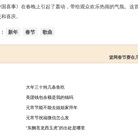
中国喜事》在春晚上引起了轰动，带给观众欢乐热闹的气氛。这
统和喜庆。
：
新年
春节
歌曲
篮网春节赛在
大年三十炖几条鱼吃
美团钱包余额是我的钱吗
元宵节能不能去姐姐家拜年
元宵节祝福微信怎么发
“东阙苍龙西玉虎”的出处是哪里