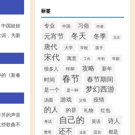
标签
习俗
专业
、中国娃娃
中国
作者
冬天
元宵节
冬季
歌词，为新
北京
唐代
大学
学校
孩子
宋代
寓意
年龄
年初
工作
攻略
新年
很多人
技能
春节
婷的《新春
春节期间
时间
梦幻西游
是一个
是一种
游戏
疫情
汤圆
父母
的人
的是
礼物
红包
炸开的声音
自己的
诗人
英语
考试
这些歌曲不
还不
都是
适合
费用
这是