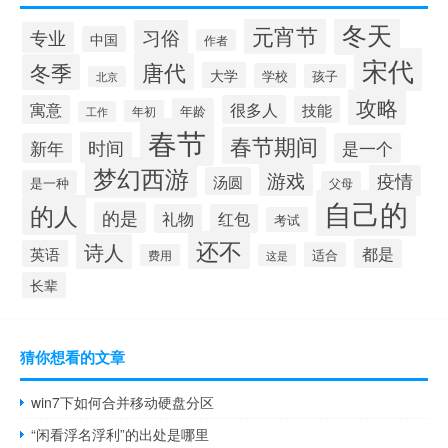
冬天
元宵节
习俗
专业
中国
作者
宋代
唐代
冬季
大学
学校
孩子
北京
攻略
寓意
很多人
技能
年龄
年初
工作
春节
春节期间
时间
新年
是一个
梦幻西游
游戏
疫情
汤圆
是一种
父母
自己的
的人
的是
礼物
红包
考试
还不
诗人
都是
英语
适合
费用
这是
长辈
猜你想看的文章
win7下如何合并移动硬盘分区
“闲看浮名浮利”的出处是哪里