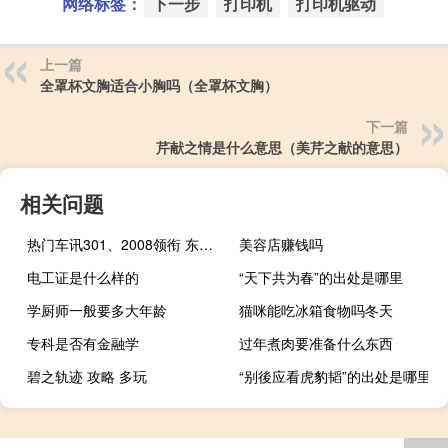
网络标签：
下一步
打印机
打印机驱动
上一篇
全罩杯文胸适合小胸吗（全罩杯文胸）
下一篇
芹献之情是什么意思（美芹之献的意思）
相关问题
热门车讯301、2008领衔 东风标致广州车展扬狮威
美容店赚钱吗
电工证是什么样的
“天下共为春”的出处是哪里
学厨师一般要多大年龄
猫咪能吃冰箱食物吗冬天
专科是否有金融学
过年煮肉要准备什么东西
碧之轨迹 攻略 多玩
“别後应看虎豹韬”的出处是哪里