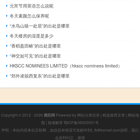
元宵节用英语怎么说呢
冬天素颜怎么保养呢
“水鸟山猿一处居”的出处是哪里
冬天楼房的湿度是多少
“香稻盈田畴”的出处是哪里
“神交如可见”的出处是哪里
HKSCC NOMINEES LIMITED（hkscc nominees limited）
“郊外凌兢西复东”的出处是哪里
Copyright © 2012 - 2026
襄阳网
Powered by
网站分类目录
|
精选推荐文章
|
网站地
图
|
疑难解答
鄂ICP备09003001号
声明：本站内容来自互联网，如信息有错误可发邮件到f_fb#foxmail.com说明，我们
会及时纠正，谢谢