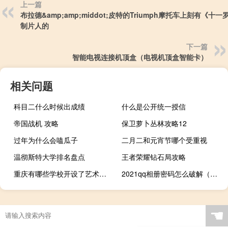
上一篇
布拉德&amp;amp;middot;皮特的Triumph摩托车上刻有《十一
制片人的
下一篇
智能电视连接机顶盒（电视机顶盒智能卡）
相关问题
科目二什么时候出成绩
什么是公开统一授信
帝国战机 攻略
保卫萝卜丛林攻略12
过年为什么会嗑瓜子
二月二和元宵节哪个受重视
温彻斯特大学排名盘点
王者荣耀钻石局攻略
重庆有哪些学校开设了艺术与科技专业
2021qq相册密码怎么破解（qq相册密码破解教程）
☚