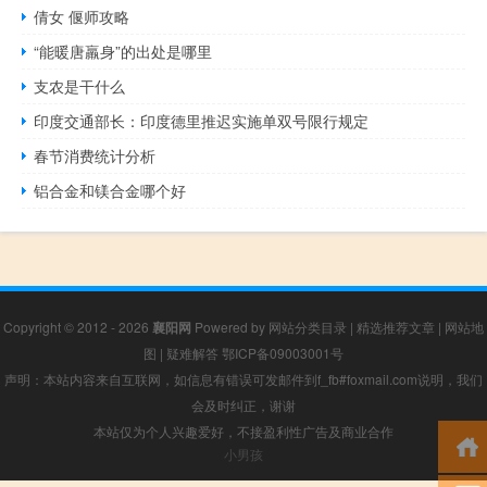
倩女 偃师攻略
“能暖唐羸身”的出处是哪里
支农是干什么
印度交通部长：印度德里推迟实施单双号限行规定
春节消费统计分析
铝合金和镁合金哪个好
Copyright © 2012 - 2026
襄阳网
Powered by
网站分类目录
|
精选推荐文章
|
网站地
图
|
疑难解答
鄂ICP备09003001号
声明：本站内容来自互联网，如信息有错误可发邮件到f_fb#foxmail.com说明，我们
会及时纠正，谢谢
本站仅为个人兴趣爱好，不接盈利性广告及商业合作
小男孩