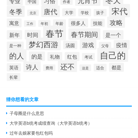
元宵节
习俗
专业
中国
作者
宋代
唐代
冬季
大学
学校
孩子
北京
攻略
寓意
很多人
技能
年龄
年初
工作
春节
春节期间
时间
新年
是一个
梦幻西游
游戏
疫情
汤圆
是一种
父母
自己的
的人
的是
礼物
红包
考试
还不
诗人
都是
英语
适合
费用
这是
长辈
猜你想看的文章
子母圈是什么意思
大学英语b统考成绩查询（大学英语b统考）
过年去娘家要包红包吗