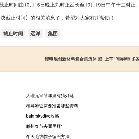
止时间由10月16日晚上九时正延长至10月19日中午十二时正
票表决截止时间】的相关消息了，希望对大家有所帮助！
截止时间
远洋
集团
锂电池创新材料复合集流体 或“上车”问界M9 多
大理元宵节哪里有猜灯谜
考导游证需要准备哪些资料
baldrskydive攻略
滕州春节去哪里拜年
冬天毛线帽子编织方法