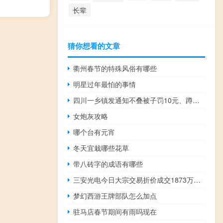
长辈
猜你想看的文章
衢州春节的特殊风俗有哪些
明星过年最怕的事情
四川一乡镇发通知不叠被子罚10元、蹲地用餐罚20元？当地作出回应 到底什么情况嘞
女炮灰攻略
哪个台有元宵
冬天宜栽哪些花草
带八砖字的成语有哪些
三安光电今日大宗交易折价成交1873万股成交额2.71亿元
梦幻西游王牌部队怎么加点
驻马店春节期间有雨吗现在