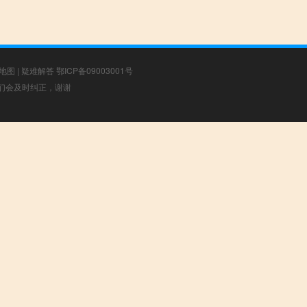
地图
|
疑难解答
鄂ICP备09003001号
，我们会及时纠正，谢谢