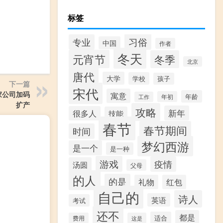
。
标签
习俗
专业
中国
作者
冬天
元宵节
冬季
北京
唐代
大学
学校
孩子
下一篇
宋代
家公司加码
寓意
年龄
年初
工作
扩产
攻略
新年
很多人
技能
春节
春节期间
时间
梦幻西游
是一个
是一种
游戏
疫情
汤圆
父母
的人
的是
礼物
红包
自己的
诗人
英语
考试
还不
都是
适合
费用
这是