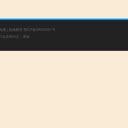
地图
|
疑难解答
鄂ICP备09003001号
，我们会及时纠正，谢谢