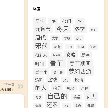
标签
习俗
专业
中国
作者
冬天
元宵节
冬季
北京
唐代
大学
学校
孩子
宋代
寓意
年龄
年初
工作
攻略
新年
很多人
技能
春节
春节期间
时间
梦幻西游
是一个
是一种
游戏
疫情
汤圆
父母
下一篇
的人
的是
礼物
红包
几天到账）
自己的
诗人
英语
考试
还不
都是
适合
费用
这是