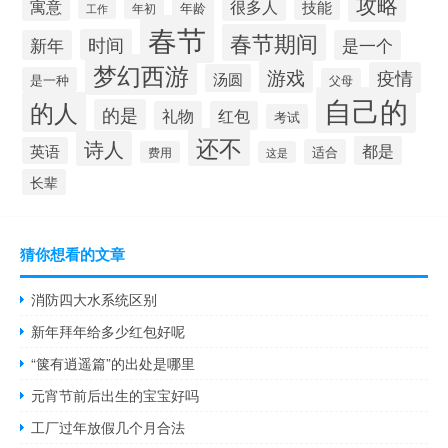
攻略
寓意
很多人
技能
年龄
年初
工作
春节
春节期间
时间
新年
是一个
梦幻西游
游戏
疫情
汤圆
是一种
父母
自己的
的人
的是
礼物
红包
考试
还不
诗人
都是
英语
适合
费用
这是
长辈
猜你想看的文章
消防四大水系统区别
新年拜年给多少红包好呢
“箧有逍遥篇”的出处是哪里
元宵节前后出生的宝宝好吗
工厂过年放假几个月合法