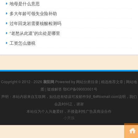
地母是什么意思
多大年龄可领失业险补助
过年回龙岩需要核酸检测吗
“老愁从此遣”的出处是哪里
工资怎么缴税
Copyright © 2012 - 2026
襄阳网
Powered by
网站分类目录
|
精选推荐文章
|
网站地
图
|
疑难解答
鄂ICP备09003001号
声明：本站内容来自互联网，如信息有错误可发邮件到f_fb#foxmail.com说明，我们
会及时纠正，谢谢
本站仅为个人兴趣爱好，不接盈利性广告及商业合作
小男孩