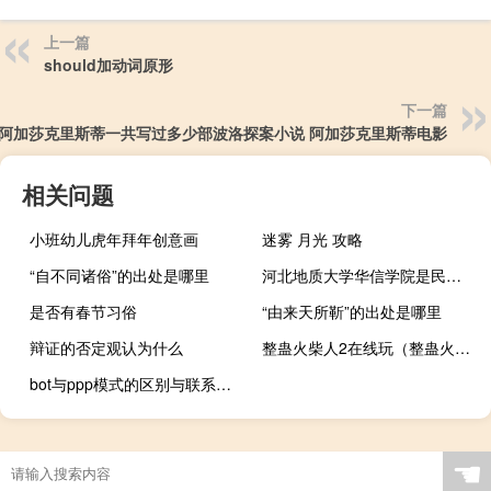
上一篇
should加动词原形
下一篇
阿加莎克里斯蒂一共写过多少部波洛探案小说 阿加莎克里斯蒂电影
相关问题
小班幼儿虎年拜年创意画
迷雾 月光 攻略
“自不同诸俗”的出处是哪里
河北地质大学华信学院是民办大学吗
是否有春节习俗
“由来天所靳”的出处是哪里
辩证的否定观认为什么
整蛊火柴人2在线玩（整蛊火柴人2重玩退出全屏）
bot与ppp模式的区别与联系（bot与ppp模式的区别）
☚