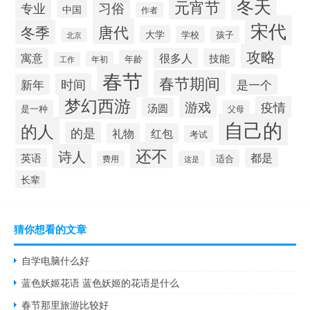
冬天
元宵节
习俗
专业
中国
作者
宋代
唐代
冬季
大学
学校
孩子
北京
攻略
寓意
很多人
技能
年龄
年初
工作
春节
春节期间
时间
新年
是一个
梦幻西游
游戏
疫情
汤圆
是一种
父母
自己的
的人
的是
礼物
红包
考试
还不
诗人
都是
英语
适合
费用
这是
长辈
猜你想看的文章
自学电脑什么好
蓝色妖姬花语 蓝色妖姬的花语是什么
春节那里旅游比较好