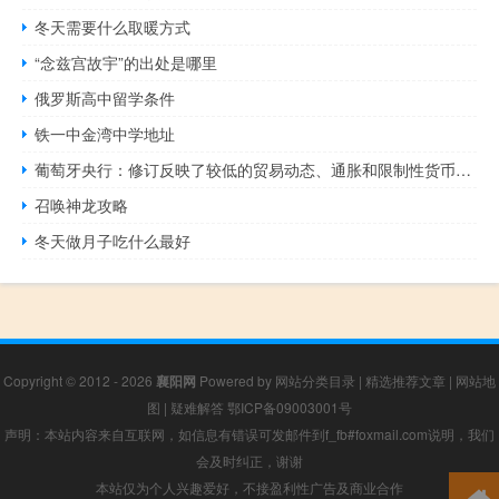
冬天需要什么取暖方式
“念兹宫故宇”的出处是哪里
俄罗斯高中留学条件
铁一中金湾中学地址
葡萄牙央行：修订反映了较低的贸易动态、通胀和限制性货币政策
召唤神龙攻略
冬天做月子吃什么最好
Copyright © 2012 - 2026
襄阳网
Powered by
网站分类目录
|
精选推荐文章
|
网站地
图
|
疑难解答
鄂ICP备09003001号
声明：本站内容来自互联网，如信息有错误可发邮件到f_fb#foxmail.com说明，我们
会及时纠正，谢谢
本站仅为个人兴趣爱好，不接盈利性广告及商业合作