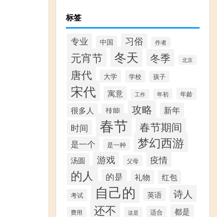
标签
习俗
专业
中国
作者
冬天
元宵节
冬季
北京
唐代
大学
学校
孩子
宋代
寓意
年龄
年初
工作
攻略
新年
很多人
技能
春节
春节期间
时间
梦幻西游
是一个
是一种
游戏
疫情
汤圆
父母
的人
的是
礼物
红包
自己的
诗人
英语
考试
还不
都是
适合
费用
这是