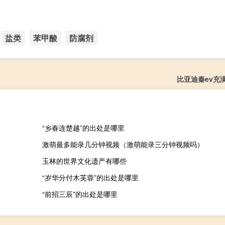
盐类
苯甲酸
防腐剂
比亚迪秦ev充
“乡春连楚越”的出处是哪里
激萌最多能录几分钟视频（激萌能录三分钟视频吗）
玉林的世界文化遗产有哪些
“岁华分付木芙蓉”的出处是哪里
“前招三辰”的出处是哪里