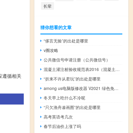
长辈
猜你想看的文章
“侈言无验”的出处是哪里
v圈攻略
公共微信号申请注册（公共微信号）
混凝土灌注桩验收规范表2016（混凝土灌注桩验收规范）
应遵循相关
“折来不许从君玩”的出处是哪里
among us电脑版修改器 V2021 绿色免费版（among us电脑版修改器 V2021 绿色免费版功能简介）
冬天早上吃什么不冷呢
“只欠渔舟凑画图”的出处是哪里
高考英语考几次
春节后油价上涨了吗