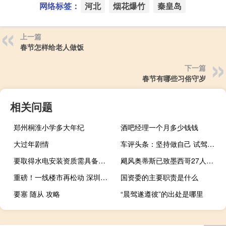
网络标签：
河北
烟花爆竹
秦皇岛
上一篇
春节怎样给老人做饭
下一篇
春节有哪些习俗守岁
相关问题
郑州桐淮小学多大年纪
酒吧经理一个月多少钱钱
大过年剧情
车评头条：坚持做自己 试驾长安马自达CX-30
要取得水电安装资质需具备什么条件
飓风奥蒂斯已致墨西哥27人死亡
重磅！一线楼市再松动 深圳首套利率下限调降40基点 二套降30基点！
国资委的主要职责是什么
要塞 随从 攻略
“晨驾遂遵彼”的出处是哪里