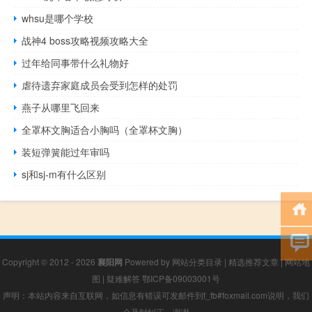
whsu是哪个学校
战神4 boss攻略视频攻略大全
过年给同事带什么礼物好
虐待遗弃家庭成员会受到怎样的处罚
燕子从哪里飞回来
全罩杯文胸适合小胸吗（全罩杯文胸）
装短弹簧能过年审吗
sj和sj-m有什么区别
Copyright © 2012 - 2026
襄阳网
Powered by
网站分类目录
|
精选推荐文章
|
网站地
图
|
疑难解答
鄂ICP备09003001号
声明：本站内容来自互联网，如信息有错误可发邮件到f_fb#foxmail.com说明，我们
会及时纠正，谢谢