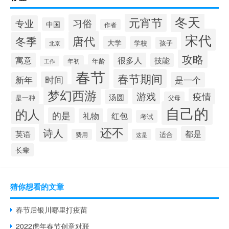
冬天
元宵节
习俗
专业
中国
作者
宋代
唐代
冬季
大学
学校
孩子
北京
攻略
寓意
很多人
技能
年龄
年初
工作
春节
春节期间
时间
新年
是一个
梦幻西游
游戏
疫情
汤圆
是一种
父母
自己的
的人
的是
礼物
红包
考试
还不
诗人
都是
英语
适合
费用
这是
长辈
猜你想看的文章
春节后银川哪里打疫苗
2022虎年春节创意对联