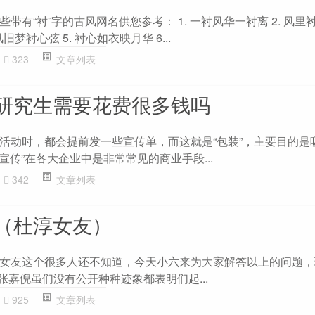
带有“衬”字的古风网名供您参考： 1. 一衬风华一衬离 2. 风里
风旧梦衬心弦 5. 衬心如衣映月华 6...
323
文章列表
研究生需要花费很多钱吗
活动时，都会提前发一些宣传单，而这就是“包装”，主要目的是
“宣传”在各大企业中是非常常见的商业手段...
342
文章列表
（杜淳女友）
女友这个很多人还不知道，今天小六来为大家解答以上的问题，
张嘉倪虽们没有公开种种迹象都表明们起...
925
文章列表