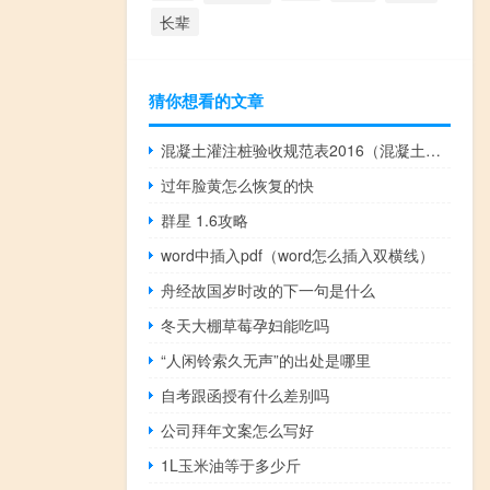
长辈
猜你想看的文章
混凝土灌注桩验收规范表2016（混凝土灌注桩验收规范）
过年脸黄怎么恢复的快
群星 1.6攻略
word中插入pdf（word怎么插入双横线）
舟经故国岁时改的下一句是什么
冬天大棚草莓孕妇能吃吗
“人闲铃索久无声”的出处是哪里
自考跟函授有什么差别吗
公司拜年文案怎么写好
1L玉米油等于多少斤