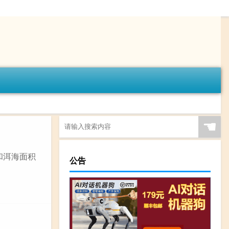
☚
和洱海面积
公告