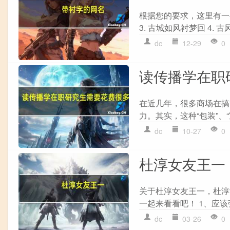
根据您的要求，这里有一些
3. 古城如风衬梦回 4. 古
dc
12-29
0
读传播学在职
在近几年，很多商场在搞
力。其实，这种“包装”、
dc
10-27
0
杜淳女友王一
关于杜淳女友王一，杜淳
一起来看看吧！ 1、应该
dc
03-26
0