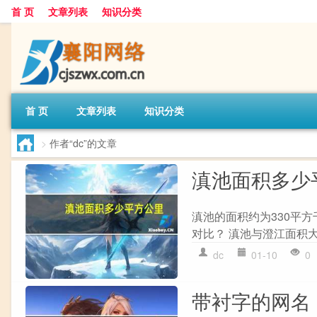
首 页
文章列表
知识分类
首 页
文章列表
知识分类
>
作者“dc”的文章
滇池面积多少
滇池的面积约为330平
对比？ 滇池与澄江面积
dc
01-10
0
带衬字的网名