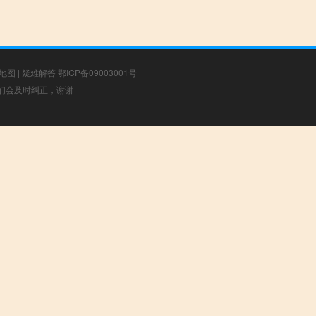
地图
|
疑难解答
鄂ICP备09003001号
，我们会及时纠正，谢谢