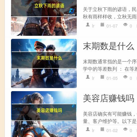
关于立秋下雨的谚语，民
秋有雨样样收，立秋无雨人人忧
lr
01-07
0
末期数是什么
末期数通常指的是一个序
学中的等差数列 ： 在等
lr
01-05
0
美容店赚钱吗
美容店确实有可能赚钱，
量、客户维护等。以下是一
lr
01-02
0