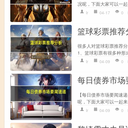
况呢，下面大家可以一起来
lr
04-17
0
篮球彩票推荐
很多人对篮球彩票推荐分
1、篮球彩票有很多种形式
lr
04-09
0
每日债券市场要闻
【每日债券市场要闻速递（
呢，下面大家可以一起来看
lr
04-09
0