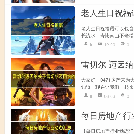
老人生日祝福
老人生日祝福语可以包含以
长流水，寿比南山不老松。\"
lr
12-29
0
雷切尔 迈因纳
大家好，0471房产来
知道，现在让我们一起来看
lr
06-03
0
每日房地产行业
【每日房地产行业动态汇总