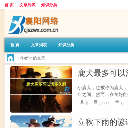
首 页
文章列表
知识分类
首 页
文章列表
知识分类
>
作者“lr”的文章
鹿犬最多可以
小鹿犬，也被称为鹿犬，
年之间。然而，在良好的
lr
01-11
0
立秋下雨的谚