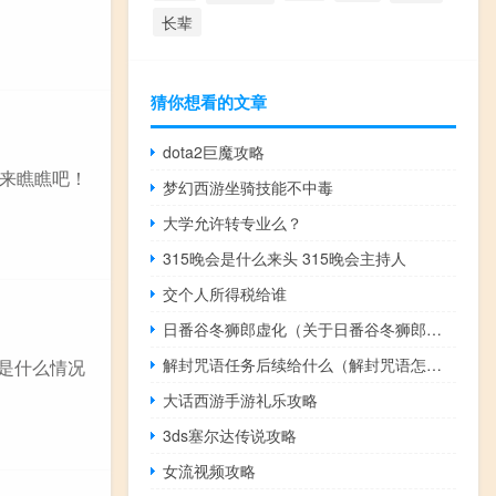
长辈
猜你想看的文章
dota2巨魔攻略
来瞧瞧吧！
梦幻西游坐骑技能不中毒
大学允许转专业么？
315晚会是什么来头 315晚会主持人
交个人所得税给谁
日番谷冬狮郎虚化（关于日番谷冬狮郎虚化的介绍）
解封咒语任务后续给什么（解封咒语怎么做不）
的是什么情况
大话西游手游礼乐攻略
3ds塞尔达传说攻略
女流视频攻略