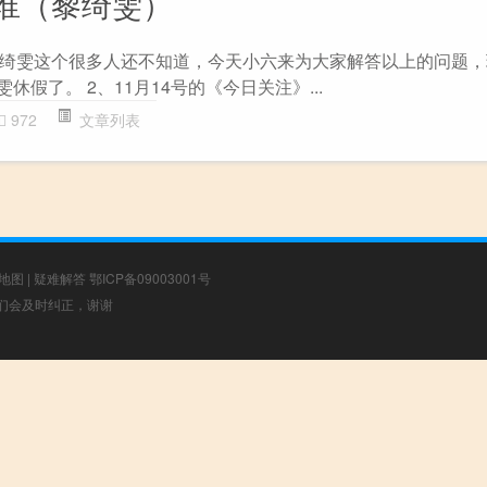
谁（黎绮雯）
绮雯这个很多人还不知道，今天小六来为大家解答以上的问题，
休假了。 2、11月14号的《今日关注》...
972
文章列表
地图
|
疑难解答
鄂ICP备09003001号
，我们会及时纠正，谢谢