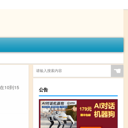
☚
10到15
公告