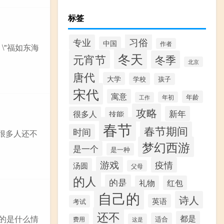
标签
习俗
专业
中国
作者
\"福如东海
冬天
元宵节
冬季
北京
唐代
大学
学校
孩子
宋代
寓意
年龄
年初
工作
攻略
新年
很多人
技能
春节
春节期间
时间
绍很多人还不
梦幻西游
是一个
是一种
游戏
疫情
汤圆
父母
的人
的是
礼物
红包
自己的
诗人
英语
考试
还不
都是
体的是什么情
适合
费用
这是