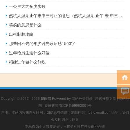
一公里大约多少步数
然杭人游湖止午未申三时止的意思（然杭人游湖 止午 未 申三时止什么意思）
簪笏的意思是什么
出棋制胜攻略
那些回不去的年少时光读后感1500字
过年给男生送什么好运
福建过年做什么好吃
Copyright © 2012 - 2026
襄阳网
Powered by
网站分类目录
|
精选推荐文章
|
网站地
图
|
疑难解答
鄂ICP备09003001号
声明：本站内容来自互联网，如信息有错误可发邮件到f_fb#foxmail.com说明，我们
会及时纠正，谢谢
本站仅为个人兴趣爱好，不接盈利性广告及商业合作