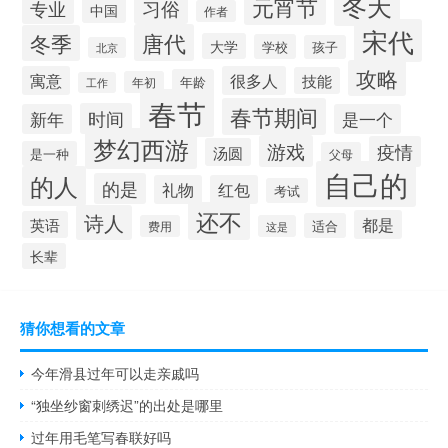
冬天
元宵节
习俗
专业
中国
作者
宋代
唐代
冬季
大学
学校
孩子
北京
攻略
寓意
很多人
技能
年龄
年初
工作
春节
春节期间
时间
新年
是一个
梦幻西游
游戏
疫情
汤圆
是一种
父母
自己的
的人
的是
礼物
红包
考试
还不
诗人
都是
英语
适合
费用
这是
长辈
猜你想看的文章
今年滑县过年可以走亲戚吗
“独坐纱窗刺绣迟”的出处是哪里
过年用毛笔写春联好吗