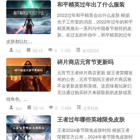
和平精英过年出了什么服装
2022过年和平精英会出什么皮肤 根据
光子工作室的消息，2022年过年的和平
精英将推出一系列与中国春节相符的皮
肤。在过去的年份中，和平精英的过年
皮肤都以红...
hpj
02-15
0
150
春节2024
碎片商店元宵节更新吗
元宵节王者碎片商店更新 据王者荣耀发
布的公告，元宵节期间王者碎片商店将
不会更新皮肤和英雄。这意味着玩家们
无法通过购买碎片来获取新的皮肤或英
雄角色。...
sps
02-14
0
493
文章列表
王者过年哪些英雄限免皮肤
王者2024春节限免皮肤时间 根据王者
荣耀官方公布，2024年春节限免皮肤时