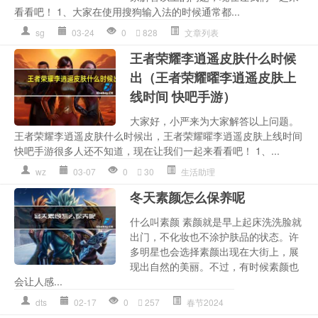
看看吧！ 1、大家在使用搜狗输入法的时候通常都...
sg
03-24
0
828
文章列表
王者荣耀李逍遥皮肤什么时候
出（王者荣耀曜李逍遥皮肤上
线时间 快吧手游）
大家好，小严来为大家解答以上问题。
王者荣耀李逍遥皮肤什么时候出，王者荣耀曜李逍遥皮肤上线时间
快吧手游很多人还不知道，现在让我们一起来看看吧！ 1、...
wz
03-07
0
30
生活助理
冬天素颜怎么保养呢
什么叫素颜 素颜就是早上起床洗洗脸就
出门，不化妆也不涂护肤品的状态。许
多明星也会选择素颜出现在大街上，展
现出自然的美丽。不过，有时候素颜也
会让人感...
dts
02-17
0
257
春节2024