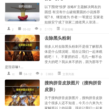
以下围绕“惊梦 攻略8”主题解决网友的
困惑 有没有什么破镜重圆的小说推荐
呢? 8、继室难为 作者:一苇渡过 安家老
姑娘安宁成了张家二婚老男人张清...
jl
05-02
0
170
手游攻略
去除黑头粉刺
很多人对去除黑头粉刺不是很了解那具
体是什么情况呢，现在让我们一起来瞧
瞧吧！ 1、不要挤的话，毛孔一般不会
变大的吧？我从来不挤的，因为那等于
是毁容嘛1...
rc
04-12
0
863
文章列表
搜狗拼音皮肤图片（搜狗拼音
皮肤）
关于搜狗拼音皮肤图片，搜狗拼音皮肤
这个很多人还不知道，今天小六来为大
家解答以上的问题，现在让我们一起来