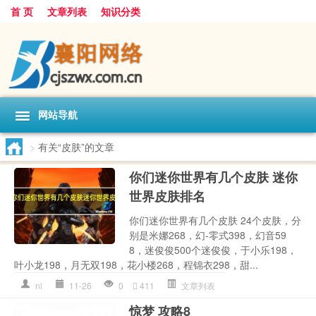
首 页
文章列表
知识分类
网站导航
>
有关“皮肤”的文章
你们迷你世界有几个皮肤 迷你
世界皮肤排名
你们迷你世界有几个皮肤 24个皮肤，分
别是米娜268，幻-零式398，幻音59
8，迷俊俊500个迷俊俊，于小乐198，
叶小龙198，月无双198，花小楼268，程锦衣298，甜...
nl
11-26
0
411
文章列表
惊梦 攻略8