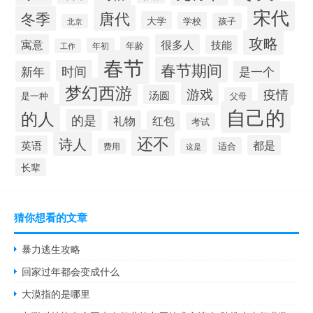
宋代
唐代
冬季
大学
学校
孩子
北京
攻略
寓意
很多人
技能
年龄
年初
工作
春节
春节期间
时间
新年
是一个
梦幻西游
游戏
疫情
汤圆
是一种
父母
自己的
的人
的是
礼物
红包
考试
还不
诗人
都是
英语
适合
费用
这是
长辈
猜你想看的文章
暴力逃生攻略
回家过年都会变成什么
大漠指的是哪里