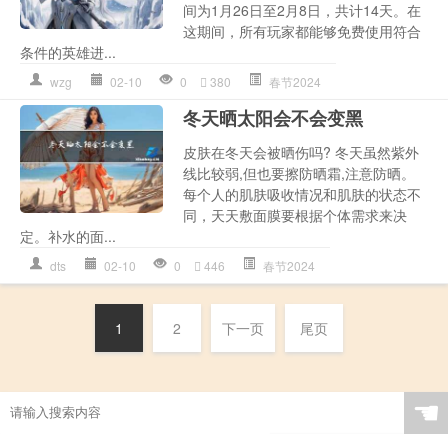
间为1月26日至2月8日，共计14天。在
这期间，所有玩家都能够免费使用符合
条件的英雄进...
wzg
02-10
0
380
春节2024
冬天晒太阳会不会变黑
皮肤在冬天会被晒伤吗? 冬天虽然紫外
线比较弱,但也要擦防晒霜,注意防晒。
每个人的肌肤吸收情况和肌肤的状态不
同，天天敷面膜要根据个体需求来决
定。补水的面...
dts
02-10
0
446
春节2024
1
2
下一页
尾页
☚