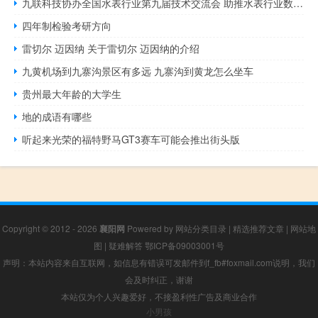
九联科技协办全国水表行业第九届技术交流会 助推水表行业数字化发展
四年制检验考研方向
雷切尔 迈因纳 关于雷切尔 迈因纳的介绍
九黄机场到九寨沟景区有多远 九寨沟到黄龙怎么坐车
贵州最大年龄的大学生
地的成语有哪些
听起来光荣的福特野马GT3赛车可能会推出街头版
Copyright © 2012 - 2026
襄阳网
Powered by
网站分类目录
|
精选推荐文章
|
网站地
图
|
疑难解答
鄂ICP备09003001号
声明：本站内容来自互联网，如信息有错误可发邮件到f_fb#foxmail.com说明，我们
会及时纠正，谢谢
本站仅为个人兴趣爱好，不接盈利性广告及商业合作
小男孩