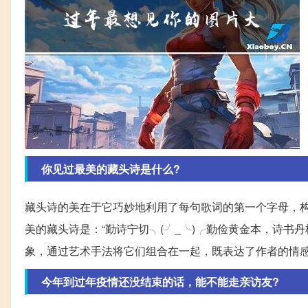
你见过最美的藏头诗是什么?
藏头诗的美在于它巧妙地利用了每句歌词的第一个字母，
美的藏头诗是：“勤诗宁切╮(╯_╰)╭勤俭黄金本，诗书
象，通过艺术手法将它们组合在一起，既表达了作者的情
今年到过年疫情还没结束的话，能不能走亲访友?