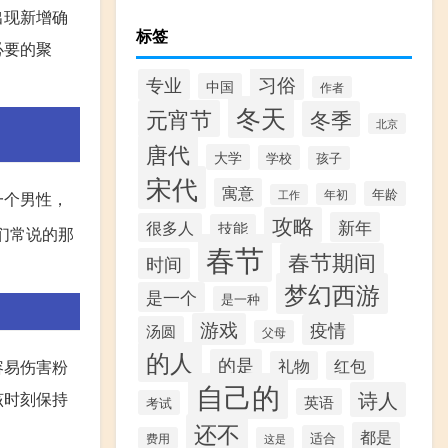
出现新增确
标签
必要的聚
习俗
专业
中国
作者
冬天
元宵节
冬季
北京
唐代
大学
学校
孩子
宋代
寓意
年龄
年初
工作
一个男性，
攻略
新年
很多人
技能
们常说的那
春节
春节期间
时间
梦幻西游
是一个
是一种
游戏
疫情
汤圆
父母
的人
的是
礼物
红包
容易伤害粉
自己的
诗人
该时刻保持
英语
考试
还不
都是
适合
费用
这是