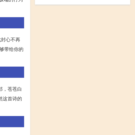
此封心不再
能够带给你的
郎，苍苍白
然这首诗的