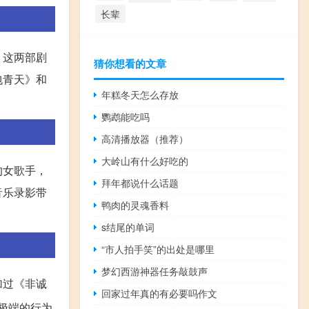
长辈
，这两部剧
猜你想看的文章
包青天》和
年糕冬天怎么存放
鹦鹉能吃吗
高清播放器（推荐）
大岭山有什么好吃的
的女歌手，
拜年都说什么话题
音乐录影带
鸭肉的灵魂香料
s结尾的单词
“市人拍手笑”的出处是哪里
梦幻西游神器任务敲鼓声
加过《非诚
回家过年真的有必要吗作文
极端的行为