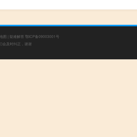
地图
|
疑难解答
鄂ICP备09003001号
，我们会及时纠正，谢谢