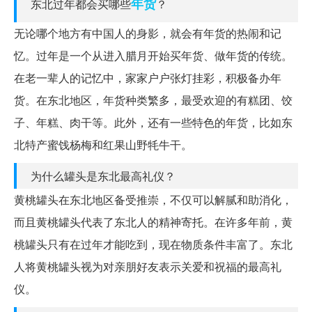
年货
东北过年都会买哪些
？
无论哪个地方有中国人的身影，就会有年货的热闹和记
忆。过年是一个从进入腊月开始买年货、做年货的传统。
在老一辈人的记忆中，家家户户张灯挂彩，积极备办年
货。在东北地区，年货种类繁多，最受欢迎的有糕团、饺
子、年糕、肉干等。此外，还有一些特色的年货，比如东
北特产蜜饯杨梅和红果山野牦牛干。
为什么罐头是东北最高礼仪？
黄桃罐头在东北地区备受推崇，不仅可以解腻和助消化，
而且黄桃罐头代表了东北人的精神寄托。在许多年前，黄
桃罐头只有在过年才能吃到，现在物质条件丰富了。东北
人将黄桃罐头视为对亲朋好友表示关爱和祝福的最高礼
仪。