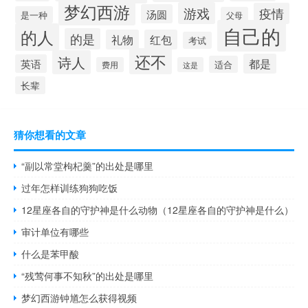
梦幻西游
游戏
疫情
汤圆
是一种
父母
自己的
的人
的是
礼物
红包
考试
还不
诗人
都是
英语
适合
费用
这是
长辈
猜你想看的文章
“副以常堂枸杞羹”的出处是哪里
过年怎样训练狗狗吃饭
12星座各自的守护神是什么动物（12星座各自的守护神是什么）
审计单位有哪些
什么是苯甲酸
“残莺何事不知秋”的出处是哪里
梦幻西游钟馗怎么获得视频