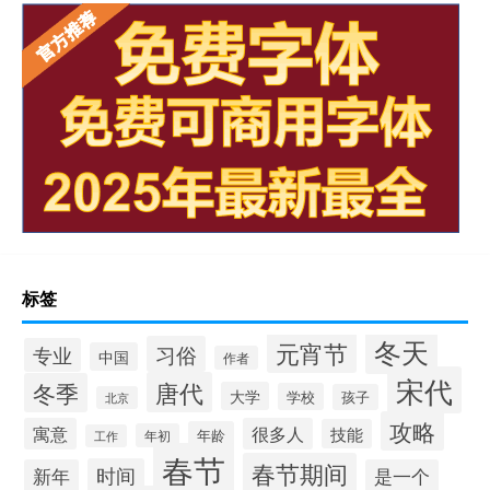
标签
冬天
元宵节
习俗
专业
中国
作者
宋代
唐代
冬季
大学
学校
孩子
北京
攻略
寓意
很多人
技能
年龄
年初
工作
春节
春节期间
时间
新年
是一个