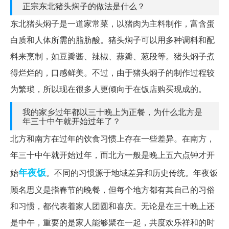
正宗东北猪头焖子的做法是什么？
东北猪头焖子是一道家常菜，以猪肉为主料制作，富含蛋
白质和人体所需的脂肪酸。猪头焖子可以用多种调料和配
料来烹制，如豆瓣酱、辣椒、蒜瓣、葱段等。猪头焖子煮
得烂烂的，口感鲜美。不过，由于猪头焖子的制作过程较
为繁琐，所以现在很多人更倾向于在饭店购买现成的。
我的家乡过年都以三十晚上为正餐，为什么北方是
年三十中午就开始过年了？
北方和南方在过年的饮食习惯上存在一些差异。在南方，
年三十中午就开始过年，而北方一般是晚上五六点钟才开
年夜饭
始
。不同的习惯源于地域差异和历史传统。年夜饭
顾名思义是指春节的晚餐，但每个地方都有其自己的习俗
和习惯，都代表着家人团圆和喜庆。无论是在三十晚上还
是中午，重要的是家人能够聚在一起，共度欢乐祥和的时