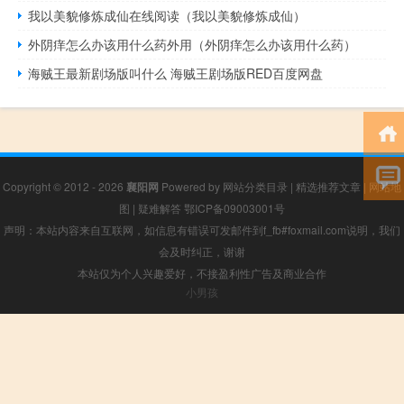
我以美貌修炼成仙在线阅读（我以美貌修炼成仙）
外阴痒怎么办该用什么药外用（外阴痒怎么办该用什么药）
海贼王最新剧场版叫什么 海贼王剧场版RED百度网盘
Copyright © 2012 - 2026
襄阳网
Powered by
网站分类目录
|
精选推荐文章
|
网站地
图
|
疑难解答
鄂ICP备09003001号
声明：本站内容来自互联网，如信息有错误可发邮件到f_fb#foxmail.com说明，我们
会及时纠正，谢谢
本站仅为个人兴趣爱好，不接盈利性广告及商业合作
小男孩