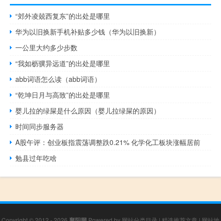
“郊外凌兢西复东”的出处是哪里
华为以旧换新手机补贴多少钱（华为以旧换新）
一公里大约多少步数
“我如枥骥异远道”的出处是哪里
abb词语怎么读（abb词语）
“乾坤日月与高致”的出处是哪里
婴儿拉的绿屎是什么原因（婴儿拉绿屎的原因）
时间同步服务器
A股午评：创业板指震荡调整跌0.21% 化学化工板块涨幅居前
勉县过年吃啥
Copyright © 2012 - 2026
襄阳网
Powered by
网站分类目录
|
精选推荐文章
|
网站地