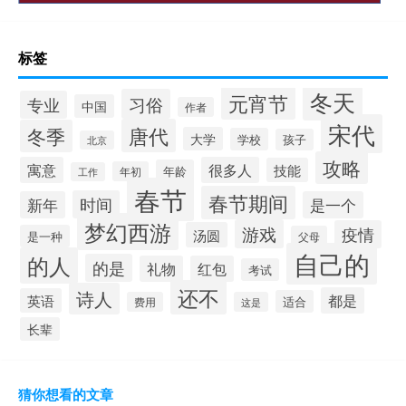
标签
冬天
元宵节
习俗
专业
中国
作者
宋代
唐代
冬季
大学
学校
孩子
北京
攻略
寓意
很多人
技能
年龄
年初
工作
春节
春节期间
时间
新年
是一个
梦幻西游
游戏
疫情
汤圆
是一种
父母
自己的
的人
的是
礼物
红包
考试
还不
诗人
都是
英语
适合
费用
这是
长辈
猜你想看的文章