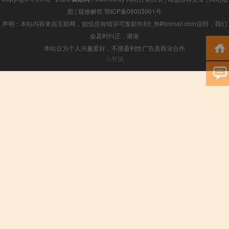
图
|
疑难解答
鄂ICP备09003001号
声明：本站内容来自互联网，如信息有错误可发邮件到f_fb#foxmail.com说明，我们
会及时纠正，谢谢
本站仅为个人兴趣爱好，不接盈利性广告及商业合作
小男孩