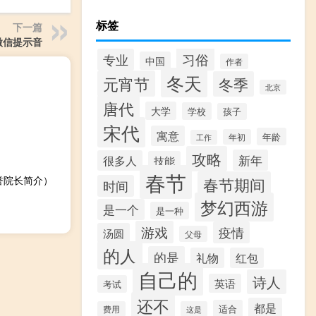
标签
下一篇
o微信提示音
习俗
专业
中国
作者
冬天
元宵节
冬季
北京
唐代
大学
学校
孩子
宋代
寓意
年龄
年初
工作
攻略
新年
很多人
技能
春节
誉院长简介）
春节期间
时间
梦幻西游
是一个
是一种
游戏
疫情
汤圆
父母
的人
的是
礼物
红包
自己的
诗人
英语
考试
还不
都是
适合
费用
这是