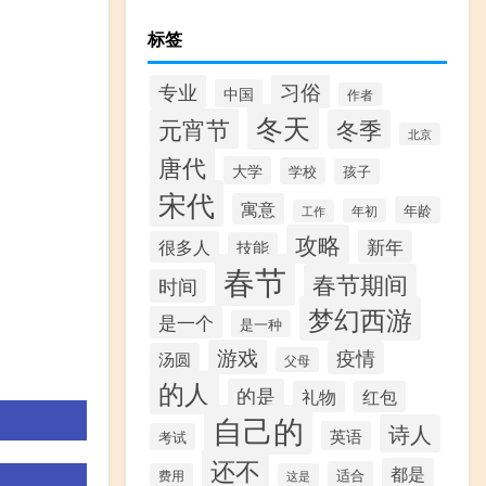
标签
习俗
专业
中国
作者
冬天
元宵节
冬季
北京
唐代
大学
学校
孩子
宋代
寓意
年龄
年初
工作
攻略
新年
很多人
技能
春节
春节期间
时间
梦幻西游
是一个
是一种
游戏
疫情
汤圆
父母
的人
的是
礼物
红包
自己的
诗人
英语
考试
还不
都是
适合
费用
这是