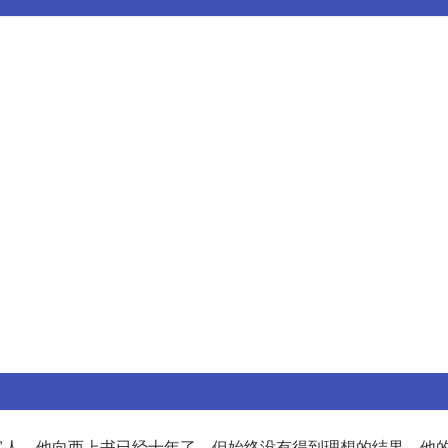
客人，他向西上书已经十年了，但始终没有得到理想的结果。他