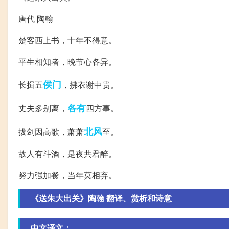
唐代 陶翰
楚客西上书，十年不得意。
平生相知者，晚节心各异。
侯门
长揖五
，拂衣谢中贵。
各有
丈夫多别离，
四方事。
北风
拔剑因高歌，萧萧
至。
故人有斗酒，是夜共君醉。
努力强加餐，当年莫相弃。
《送朱大出关》陶翰 翻译、赏析和诗意
中文译文：