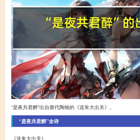
“是夜共君醉”出自唐代陶翰的《送朱大出关》。
“是夜共君醉”全诗
《送朱大出关》