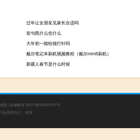
过年让女朋友见家长合适吗
造句既什么也什么
大年初一能给猫打针吗
戴尔笔记本刷机视频教程（戴尔mini5刷机）
新疆人春节是什么时候
地图
|
疑难解答
鄂ICP备09003001号
，我们会及时纠正，谢谢