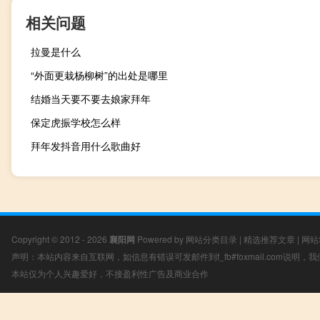
相关问题
拉曼是什么
“外面更栽杨柳树”的出处是哪里
结婚当天要不要去娘家拜年
保定虎振学校怎么样
拜年发抖音用什么歌曲好
Copyright © 2012 - 2026
襄阳网
Powered by
网站分类目录
|
精选推荐文章
|
网站
声明：本站内容来自互联网，如信息有错误可发邮件到f_fb#foxmail.com说明
本站仅为个人兴趣爱好，不接盈利性广告及商业合作