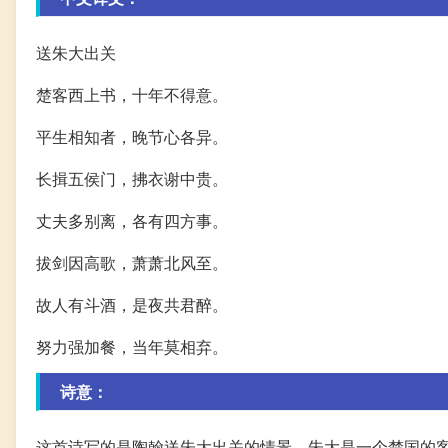
送朱大出关
楚客西上书，十年不得意。
平生相知者，晚节心各异。
长揖五侯门，拂衣谢中贵。
丈夫多别离，各有四方事。
拔剑因高歌，萧萧北风至。
故人有斗酒，是夜共君醉。
努力强加餐，当年莫相弃。
诗意：
这首诗写的是陶翰送朱大出关的情景。朱大是一个楚国的