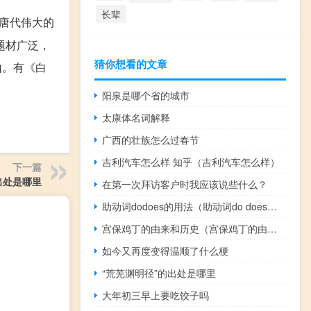
长辈
唐代伟大的
题材广泛，
猜你想看的文章
山。有《白
阳泉是哪个省的城市
太康体名词解释
广西的壮族怎么过春节
吉利汽车怎么样 知乎（吉利汽车怎么样）
下一篇
出处是哪里
在第一次拜访客户时我应该说些什么？
助动词dodoes的用法（助动词do does的用法）
宫保鸡丁的由来和历史（宫保鸡丁的由来）
如今又再度变得温顺了什么梗
“荒芜渊明径”的出处是哪里
大年初三早上要吃饺子吗