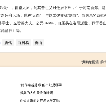
吟先生，祖籍太原，到其曾祖父时迁居下邽，生于河南新郑。是
新乐府运动，世称“元白”，与刘禹锡并称“刘白”。白居易的诗歌
翰林学士、左赞善大夫。公元846年，白居易在洛阳逝世，葬于香
《琵琶行》等。
：
唐代
白居易
香山
“黄鹂愁雨湿”的
“犹作秦越越眎”的出处是哪里
狐臭的人冬天没有味吗
你知道婚前财产怎么界定吗