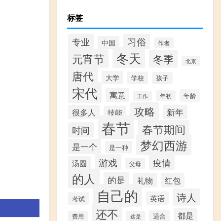
标签
习俗
专业
中国
作者
冬天
元宵节
冬季
北京
唐代
大学
学校
孩子
宋代
寓意
年龄
年初
工作
攻略
新年
很多人
技能
春节
春节期间
时间
梦幻西游
是一个
是一种
游戏
疫情
汤圆
父母
的人
的是
礼物
红包
自己的
诗人
英语
考试
还不
都是
适合
费用
这是