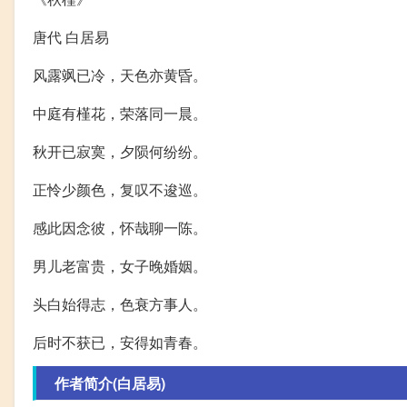
唐代 白居易
风露飒已冷，天色亦黄昏。
中庭有槿花，荣落同一晨。
秋开已寂寞，夕陨何纷纷。
正怜少颜色，复叹不逡巡。
感此因念彼，怀哉聊一陈。
男儿老富贵，女子晚婚姻。
头白始得志，色衰方事人。
后时不获已，安得如青春。
作者简介(白居易)