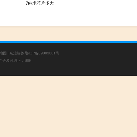
7纳米芯片多大
地图
|
疑难解答
鄂ICP备09003001号
，我们会及时纠正，谢谢