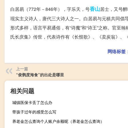
香山
白居易（772年－846年），字乐天，号
居士，又号醉
现实主义诗人，唐代三大诗人之一。白居易与元稹共同倡导
形式多样，语言平易通俗，有“诗魔”和“诗王”之称。官至
氏长庆集》传世，代表诗作有《长恨歌》、《卖炭翁》、
网络标签
上一篇
“俊鹘度海食”的出处是哪里
相关问题
城镇医保卡丢了怎么办
带孩子过年的感受怎么写
养老金怎么查询个人账户余额呢（养老金怎么查询）