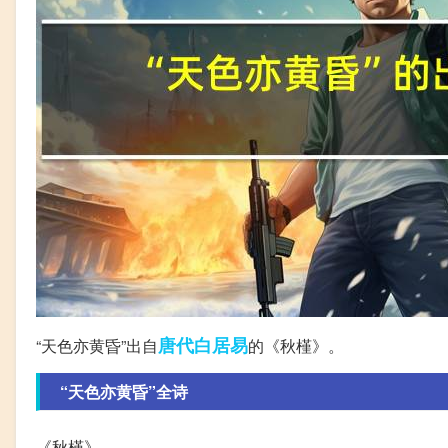
唐代
白居易
“天色亦黄昏”出自
的《秋槿》。
“天色亦黄昏”全诗
《秋槿》