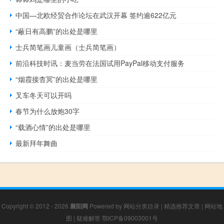
中国—北欧经贸合作论坛在武汉开幕 签约逾622亿元
“蔽日有高鹏”的出处是哪里
士兵简笔画儿童画（士兵简笔画）
前沿科技时讯：麦当劳在法国试用PayPal移动支付服务
“烟霞接杳冥”的出处是哪里
叉车冬天可以开吗
春节为什么放炮30字
“载酒心情”的出处是哪里
最新拜年舞曲
Copyright © 2012 - 2026
襄阳网
Powered by
网站分类目录
|
精选推荐文章
|
网站地
图
|
疑难解答
鄂ICP备09003001号