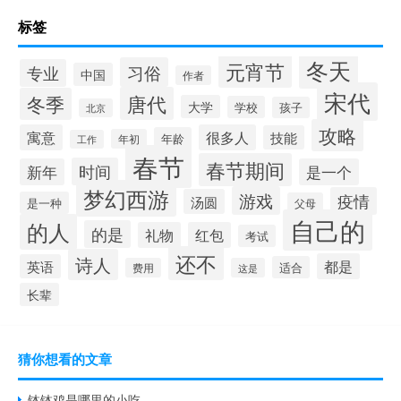
标签
冬天
元宵节
习俗
专业
中国
作者
宋代
唐代
冬季
大学
学校
孩子
北京
攻略
寓意
很多人
技能
年龄
年初
工作
春节
春节期间
时间
新年
是一个
梦幻西游
游戏
疫情
汤圆
是一种
父母
自己的
的人
的是
礼物
红包
考试
还不
诗人
都是
英语
适合
费用
这是
长辈
猜你想看的文章
钵钵鸡是哪里的小吃