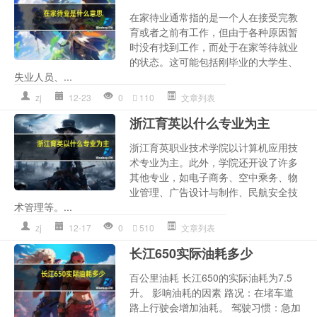
在家待业通常指的是一个人在接受完教
育或者之前有工作，但由于各种原因暂
时没有找到工作，而处于在家等待就业
的状态。这可能包括刚毕业的大学生、
失业人员、...
zj
12-23
0
110
文章列表
浙江育英以什么专业为主
浙江育英职业技术学院以计算机应用技
术专业为主。此外，学院还开设了许多
其他专业，如电子商务、空中乘务、物
业管理、广告设计与制作、民航安全技
术管理等。...
zj
12-17
0
510
文章列表
长江650实际油耗多少
百公里油耗 长江650的实际油耗为7.5
升。 影响油耗的因素 路况：在堵车道
路上行驶会增加油耗。 驾驶习惯：急加