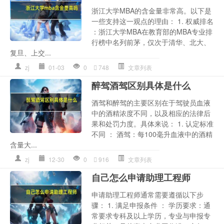
浙江大学MBA的含金量非常高。以下是
一些支持这一观点的理由： 1. 权威排名
：浙江大学MBA在教育部的MBA专业排
行榜中名列前茅，仅次于清华、北大、
复旦、上交...
zj
01-03
0
748
文章列表
醉驾酒驾区别具体是什么
酒驾和醉驾的主要区别在于驾驶员血液
中的酒精浓度不同，以及相应的法律后
果和处罚力度。具体来说： 1. 认定标准
不同 ： 酒驾：每100毫升血液中的酒精
含量大...
zj
12-30
0
916
文章列表
自己怎么申请助理工程师
申请助理工程师通常需要遵循以下步
骤： 1. 满足申报条件 ： 学历要求：通
常要求专科及以上学历，专业与申报专