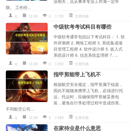
业相关，且从事本专业工作满一定年
限。 工作经...
zj
12-30
0
135
文章列表
中级软考考试科目有哪些
中级软考通常包括以下考试科目： 1. 软
件评测师 2. 网络工程师 3. 系统集成项
目管理工程师 4. 软件设计师 5. 嵌入式
系统设计师 6. 信息系统监理师 7. ...
zj
12-29
0
202
文章列表
指甲剪能带上飞机不
根据航空安全规定，指甲剪属于锐器，
因此不能随身携带上飞机，必须进行托
运。托运时，应确保指甲剪被妥善包
装，避免在行李处理过程中造成伤害。
不同航空公司...
zj
12-28
0
583
文章列表
在家待业是什么意思