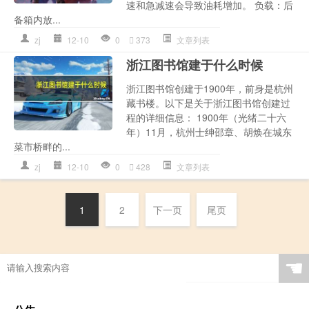
速和急减速会导致油耗增加。 负载：后
备箱内放...
zj
12-10
0
373
文章列表
浙江图书馆建于什么时候
浙江图书馆创建于1900年，前身是杭州
藏书楼。以下是关于浙江图书馆创建过
程的详细信息： 1900年（光绪二十六
年）11月，杭州士绅邵章、胡焕在城东
菜市桥畔的...
zj
12-10
0
428
文章列表
1
2
下一页
尾页
☚