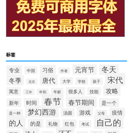
标签
冬天
元宵节
习俗
专业
中国
作者
宋代
唐代
冬季
大学
学校
孩子
北京
攻略
寓意
很多人
技能
年龄
年初
工作
春节
春节期间
时间
新年
是一个
梦幻西游
游戏
疫情
汤圆
是一种
父母
自己的
的人
的是
礼物
红包
考试