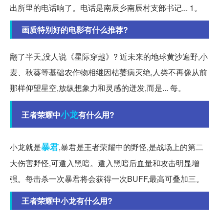
出所里的电话响了。电话是南辰乡南辰村支部书记... 1。
画质特别好的电影有什么推荐?
翻了半天,没人说《星际穿越》? 近未来的地球黄沙遍野,小
麦、秋葵等基础农作物相继因枯萎病灭绝,人类不再像从前
那样仰望星空,放纵想象力和灵感的迸发,而是... 每。
小龙
王者荣耀中
有什么用?
暴君
小龙就是
,暴君是王者荣耀中的野怪,是战场上的第二
大伤害野怪,可遁入黑暗。遁入黑暗后血量和攻击明显增
强。每击杀一次暴君将会获得一次BUFF,最高可叠加三。
王者荣耀中小龙有什么用?