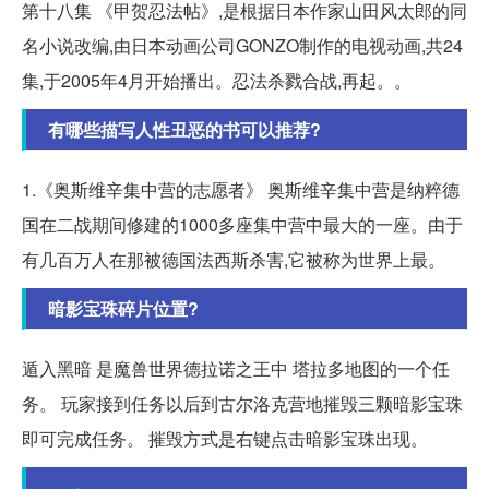
第十八集 《甲贺忍法帖》,是根据日本作家山田风太郎的同
名小说改编,由日本动画公司GONZO制作的电视动画,共24
集,于2005年4月开始播出。忍法杀戮合战,再起。。
有哪些描写人性丑恶的书可以推荐?
1.《奥斯维辛集中营的志愿者》 奥斯维辛集中营是纳粹德
国在二战期间修建的1000多座集中营中最大的一座。由于
有几百万人在那被德国法西斯杀害,它被称为世界上最。
暗影宝珠碎片位置?
遁入黑暗 是魔兽世界德拉诺之王中 塔拉多地图的一个任
务。 玩家接到任务以后到古尔洛克营地摧毁三颗暗影宝珠
即可完成任务。 摧毁方式是右键点击暗影宝珠出现。