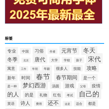
标签
冬天
元宵节
习俗
专业
中国
作者
宋代
唐代
冬季
大学
学校
孩子
北京
攻略
寓意
很多人
技能
年龄
年初
工作
春节
春节期间
时间
新年
是一个
梦幻西游
游戏
疫情
汤圆
是一种
父母
自己的
的人
的是
礼物
红包
考试
还不
诗人
都是
英语
适合
费用
这是