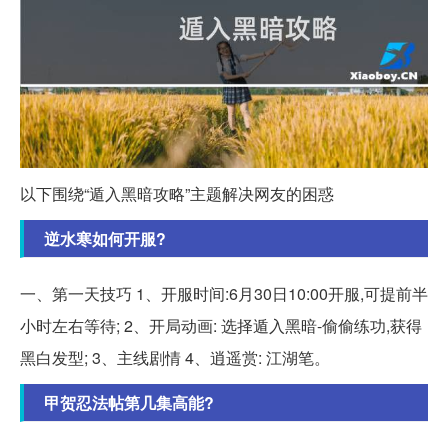
以下围绕“遁入黑暗攻略”主题解决网友的困惑
逆水寒如何开服?
一、第一天技巧 1、开服时间:6月30日10:00开服,可提前半
小时左右等待; 2、开局动画: 选择遁入黑暗-偷偷练功,获得
黑白发型; 3、主线剧情 4、逍遥赏: 江湖笔。
甲贺忍法帖第几集高能?