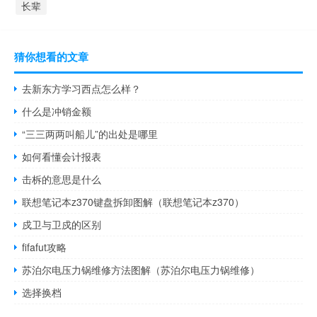
长辈
猜你想看的文章
去新东方学习西点怎么样？
什么是冲销金额
“三三两两叫船儿”的出处是哪里
如何看懂会计报表
击柝的意思是什么
联想笔记本z370键盘拆卸图解（联想笔记本z370）
戍卫与卫戍的区别
fifafut攻略
苏泊尔电压力锅维修方法图解（苏泊尔电压力锅维修）
选择换档