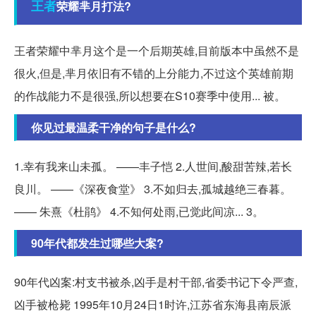
王者
荣耀芈月打法?
王者荣耀中芈月这个是一个后期英雄,目前版本中虽然不是
很火,但是,芈月依旧有不错的上分能力,不过这个英雄前期
的作战能力不是很强,所以想要在S10赛季中使用... 被。
你见过最温柔干净的句子是什么?
1.幸有我来山未孤。 ——丰子恺 2.人世间,酸甜苦辣,若长
良川。 ——《深夜食堂》 3.不如归去,孤城越绝三春暮。
—— 朱熹《杜鹃》 4.不知何处雨,已觉此间凉... 3。
90年代都发生过哪些大案?
90年代凶案:村支书被杀,凶手是村干部,省委书记下令严查,
凶手被枪毙 1995年10月24日1时许,江苏省东海县南辰派