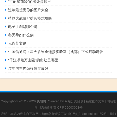
“可耐星前冷”的出处是哪里
过年最想见你的图片大全
植物大战僵尸益智模式攻略
电子手刹是哪个键
冬天孕妇什么病
元宵英文是
中国信通院：星火多维全连接实验室（成都）正式启动建设
“千江渺然万山阻”的出处是哪里
过年的羊肉怎样保存最好
Copyright © 2012 - 2026
襄阳网
Powered by
网站分类目录
|
精选推荐文章
|
网站地
图
|
疑难解答
鄂ICP备09003001号
声明：本站内容来自互联网，如信息有错误可发邮件到f_fb#foxmail.com说明，我们