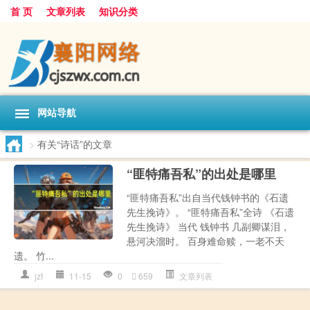
首 页
文章列表
知识分类
网站导航
>
有关“诗话”的文章
“匪特痛吾私”的出处是哪里
“匪特痛吾私”出自当代钱钟书的《石遗
先生挽诗》。 “匪特痛吾私”全诗 《石遗
先生挽诗》 当代 钱钟书 几副卿谋泪，
悬河决溜时。 百身难命赎，一老不天
遗。 竹...
jzf
11-15
0
659
文章列表