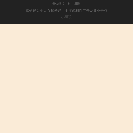
会及时纠正，谢谢
本站仅为个人兴趣爱好，不接盈利性广告及商业合作
小男孩