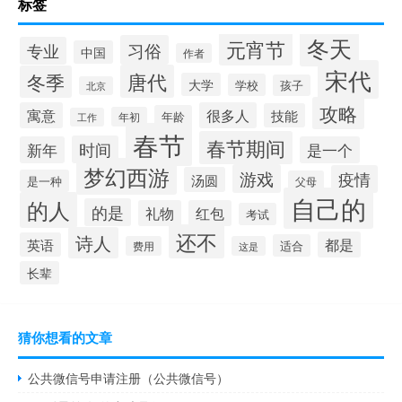
标签
冬天
元宵节
习俗
专业
中国
作者
宋代
唐代
冬季
大学
学校
孩子
北京
攻略
寓意
很多人
技能
年龄
年初
工作
春节
春节期间
时间
新年
是一个
梦幻西游
游戏
疫情
汤圆
是一种
父母
自己的
的人
的是
礼物
红包
考试
还不
诗人
都是
英语
适合
费用
这是
长辈
猜你想看的文章
公共微信号申请注册（公共微信号）