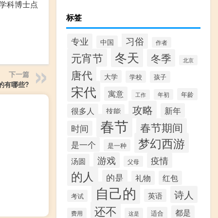
级学科博士点
标签
习俗
专业
中国
作者
冬天
元宵节
冬季
北京
唐代
下一篇
大学
学校
孩子
的有哪些?
宋代
寓意
年龄
年初
工作
攻略
新年
很多人
技能
春节
春节期间
时间
梦幻西游
是一个
是一种
游戏
疫情
汤圆
父母
的人
的是
礼物
红包
自己的
诗人
英语
考试
还不
都是
适合
费用
这是