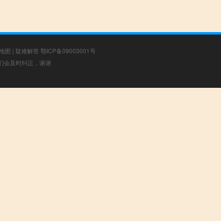
地图
|
疑难解答
鄂ICP备09003001号
，我们会及时纠正，谢谢