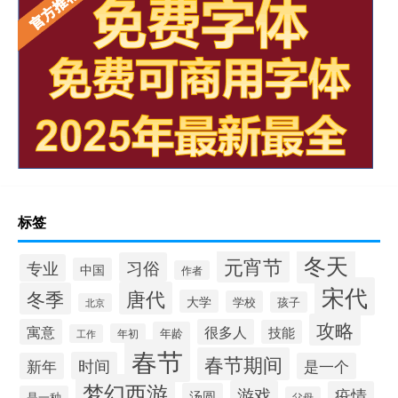
标签
冬天
元宵节
习俗
专业
中国
作者
宋代
唐代
冬季
大学
学校
孩子
北京
攻略
寓意
很多人
技能
年龄
年初
工作
春节
春节期间
时间
新年
是一个
梦幻西游
游戏
疫情
汤圆
是一种
父母