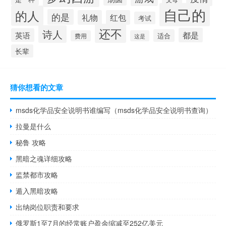
自己的
的人
的是
礼物
红包
考试
还不
诗人
都是
英语
适合
费用
这是
长辈
猜你想看的文章
msds化学品安全说明书谁编写（msds化学品安全说明书查询）
拉曼是什么
秘鲁 攻略
黑暗之魂详细攻略
监禁都市攻略
遁入黑暗攻略
出纳岗位职责和要求
俄罗斯1至7月的经常账户盈余缩减至252亿美元