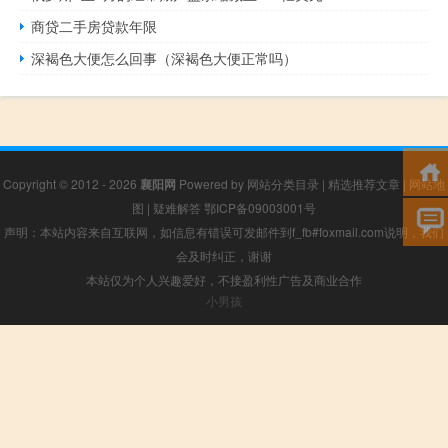
商贷二手房贷款年限
深褐色大便怎么回事（深褐色大便正常吗）
Copyright © 2012 - 2026
襄阳网
Powered by
网站分类目录
|
精选推荐文章
|
网站地
图
|
疑难解答
鄂ICP备09003001号
声明：本站内容来自互联网，如信息有错误可发邮件到f_fb#foxmail.com说明，我们
会及时纠正，谢谢
本站仅为个人兴趣爱好，不接盈利性广告及商业合作
小男孩