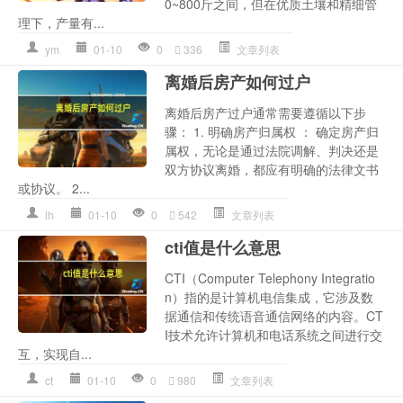
0~800斤之间，但在优质土壤和精细管
理下，产量有...
ym
01-10
0
336
文章列表
离婚后房产如何过户
离婚后房产过户通常需要遵循以下步
骤： 1. 明确房产归属权 ： 确定房产归
属权，无论是通过法院调解、判决还是
双方协议离婚，都应有明确的法律文书
或协议。 2...
lh
01-10
0
542
文章列表
cti值是什么意思
CTI（Computer Telephony Integratio
n）指的是计算机电信集成，它涉及数
据通信和传统语音通信网络的内容。CT
I技术允许计算机和电话系统之间进行交
互，实现自...
ct
01-10
0
980
文章列表