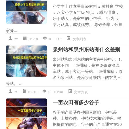
小学生十佳孝星事迹材料 # 黄桂良 学校
：八宝小学五年级 特点 ：乖巧懂事，
乐于助人，是家中的小帮手。 行为 ：
学习认真，成绩优秀。 尊敬长辈，分担
家务...
zx
01-10
0
15
文章列表
泉州站和泉州东站有什么差别
泉州站和泉州东站的主要差别包括： 1.
主体不同 ： 泉州站：是福厦铁路沿线
车站，属于客运一等站。 泉州东站：原
名为泉州站，是漳泉肖铁路上的客货三
等站。 ...
rz
01-10
0
230
文章列表
一亩农田有多少谷子
谷子的产量受多种因素影响，包括品
种、土壤条件、种植技术和管理等。根
据提供的信息，谷子的亩产量通常在30