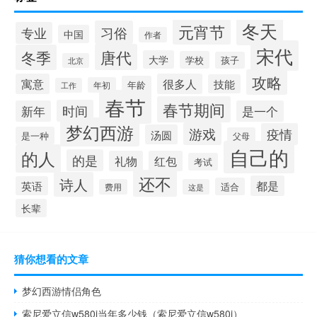
冬天
元宵节
习俗
专业
中国
作者
宋代
唐代
冬季
大学
学校
孩子
北京
攻略
寓意
很多人
技能
年龄
年初
工作
春节
春节期间
时间
新年
是一个
梦幻西游
游戏
疫情
汤圆
是一种
父母
自己的
的人
的是
礼物
红包
考试
还不
诗人
都是
英语
适合
费用
这是
长辈
猜你想看的文章
梦幻西游情侣角色
索尼爱立信w580i当年多少钱（索尼爱立信w580i）