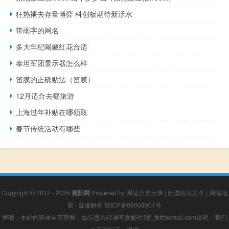
狂热褪去存量博弈 科创板期待新活水
带雨字的网名
多大年纪喝藏红花合适
泰坦军团显示器怎么样
笛膜的正确贴法（笛膜）
12月适合去哪旅游
上海过年补贴在哪领取
春节传统活动有哪些
Copyright © 2012 - 2026
襄阳网
Powered by
网站分类目录
|
精选推荐文章
|
网站地
图
|
疑难解答
鄂ICP备09003001号
声明：本站内容来自互联网，如信息有错误可发邮件到f_fb#foxmail.com说明，我们