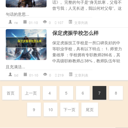
话》。完整的句子是“身无饥寒，父母不
曾亏我；人无长进，我以何对父母”。这
句话的意思...
rw
01-10
0
107
文章列表
保定虎振学校怎么样
保定虎振技工学校是一所口碑良好的中
等职业学校，具有以下特点： 1. 师资力
量雄厚 ：学校拥有专职教师286名，其
中高级职称教师占38%，教师队伍年轻
且充满活...
bd
01-10
0
219
文章列表
首页
上一页
4
5
6
7
8
9
10
下一页
尾页