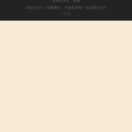
会及时纠正，谢谢
本站仅为个人兴趣爱好，不接盈利性广告及商业合作
小男孩